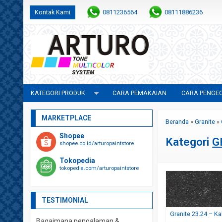
Kontak Kami
0811236564
08111886236
KATEGORI PRODUK
CARA PEMAKAIAN
CARA PENGE
MARKETPLACE
Beranda
»
Granite
»
Shopee
Kategori
G
shopee.co.id/arturopaintstore
Tokopedia
tokopedia.com/arturopaintstore
TESTIMONIAL
Granite 23.24 – Ka
Bagaimana pengalaman &