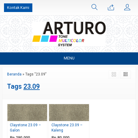
Kontak Kami
MENU
Beranda
»
Tags "23.09"
Tags
23.09
Claystone 23.09 –
Claystone 23.09 –
Galon
Kaleng
Rp 290.000
Rp 80.000