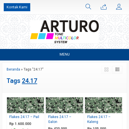
Kontak Kami
MENU
Beranda
»
Tags "24.17"
Tags
24.17
Flakes 24.17 – Pail
Flakes 24.17 –
Flakes 24.17 –
Galon
Kaleng
Rp 1.600.000
Rp 420.000
Rp 105.000