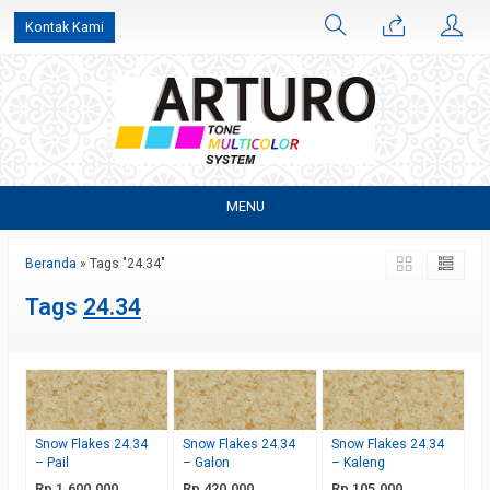
Kontak Kami
MENU
Beranda
»
Tags "24.34"
Tags
24.34
Snow Flakes 24.34
Snow Flakes 24.34
Snow Flakes 24.34
– Pail
– Galon
– Kaleng
Rp 1.600.000
Rp 420.000
Rp 105.000