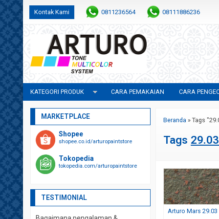
Kontak Kami
0811236564
08111886236
KATEGORI PRODUK
CARA PEMAKAIAN
CARA PENGE
MARKETPLACE
Beranda
»
Tags "29.
Shopee
Tags
29.0
shopee.co.id/arturopaintstore
Tokopedia
tokopedia.com/arturopaintstore
TESTIMONIAL
Arturo Mars 29.03 
Bagaimana pengalaman &