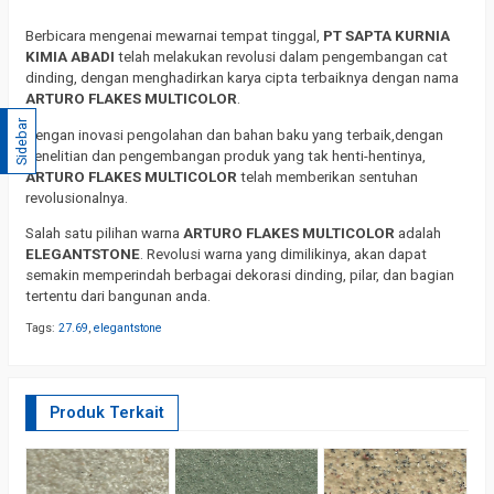
Berbicara mengenai mewarnai tempat tinggal,
PT SAPTA KURNIA
KIMIA ABADI
telah melakukan revolusi dalam pengembangan cat
dinding, dengan menghadirkan karya cipta terbaiknya dengan nama
ARTURO FLAKES MULTICOLOR
.
Sidebar
Dengan inovasi pengolahan dan bahan baku yang terbaik,dengan
penelitian dan pengembangan produk yang tak henti-hentinya,
ARTURO FLAKES MULTICOLOR
telah memberikan sentuhan
revolusionalnya.
Salah satu pilihan warna
ARTURO FLAKES MULTICOLOR
adalah
ELEGANTSTONE
. Revolusi warna yang dimilikinya, akan dapat
semakin memperindah berbagai dekorasi dinding, pilar, dan bagian
tertentu dari bangunan anda.
Tags:
27.69
,
elegantstone
Produk Terkait
E
–