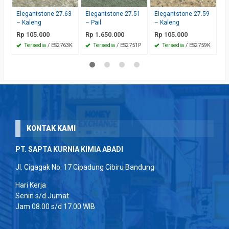
R
Elegantstone 27.63
Elegantstone 27.51
Elegantstone 27.59
– Kaleng
– Pail
– Kaleng
Rp 105.000
Rp 1.650.000
Rp 105.000
Tersedia
/ ES2763K
Tersedia
/ ES2751P
Tersedia
/ ES2759K
KONTAK KAMI
PT. SAPTA KURNIA KIMIA ABADI
Jl. Cigagak No. 17 Cipadung Cibiru Bandung
Hari Kerja
Senin s/d Jumat
Jam 08.00 s/d 17.00 WIB