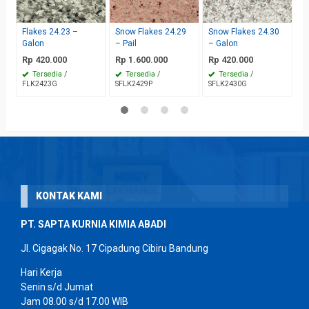
K
R
Flakes 24.23 –
Snow Flakes 24.29
Snow Flakes 24.30
Galon
– Pail
– Galon
F
Rp 420.000
Rp 1.600.000
Rp 420.000
Tersedia
/
Tersedia
/
Tersedia
/
FLK2423G
SFLK2429P
SFLK2430G
KONTAK KAMI
PT. SAPTA KURNIA KIMIA ABADI
Jl. Cigagak No. 17 Cipadung Cibiru Bandung
Hari Kerja
Senin s/d Jumat
Jam 08.00 s/d 17.00 WIB