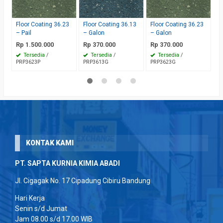
– 
R
Floor Coating 36.23
Floor Coating 36.23
Floor Coating 36.13
P
– Pail
– Galon
– Galon
Rp 1.500.000
Rp 370.000
Rp 370.000
Tersedia
/
Tersedia
/
Tersedia
/
PRP3623P
PRP3623G
PRP3613G
KONTAK KAMI
PT. SAPTA KURNIA KIMIA ABADI
Jl. Cigagak No. 17 Cipadung Cibiru Bandung
Hari Kerja
Senin s/d Jumat
Jam 08.00 s/d 17.00 WIB