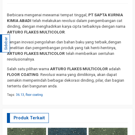
Berbicara mengenai mewarnai tempat tinggal,
PT SAPTA KURNIA
KIMIA ABADI
telah melakukan revolusi dalam pengembangan cat
dinding, dengan menghadirkan karya cipta terbaiknya dengan nama
ARTURO FLAKES MULTICOLOR
.
Sidebar
Dengan inovasi pengolahan dan bahan baku yang terbaik,dengan
penelitian dan pengembangan produk yang tak henti-hentinya,
ARTURO FLAKES MULTICOLOR
telah memberikan sentuhan
revolusionalnya.
Salah satu pilihan warna
ARTURO FLAKES MULTICOLOR
adalah
FLOOR COATING
. Revolusi warna yang dimilikinya, akan dapat
semakin memperindah berbagai dekorasi dinding, pilar, dan bagian
tertentu dari bangunan anda.
Tags:
36.13
,
floor coating
Produk Terkait
F