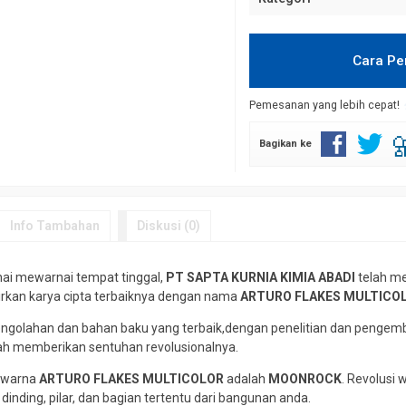
Cara P
Pemesanan yang lebih cepat!
Bagikan ke
Info Tambahan
Diskusi (0)
ai mewarnai tempat tinggal,
PT SAPTA KURNIA KIMIA ABADI
telah me
kan karya cipta terbaiknya dengan nama
ARTURO FLAKES MULTICO
engolahan dan bahan baku yang terbaik,dengan penelitian dan pengemb
ah memberikan sentuhan revolusionalnya.
n warna
ARTURO FLAKES MULTICOLOR
adalah
MOONROCK
. Revolusi
dinding, pilar, dan bagian tertentu dari bangunan anda.