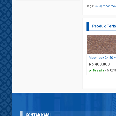
Tags:
24.50
,
moonroc
Produk Terka
Moonrock 24.50 –
Rp 400.000
Tersedia
/ MR24
KONTAK KAMI