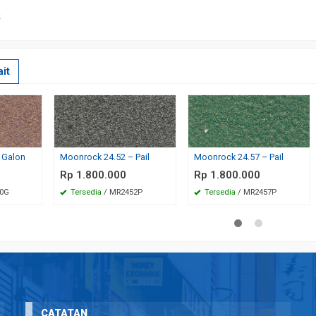
k
it
 Galon
Moonrock 24.52 – Pail
Moonrock 24.57 – Pail
Rp 1.800.000
Rp 1.800.000
50G
Tersedia
/ MR2452P
Tersedia
/ MR2457P
CATATAN