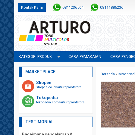
Kontak Kami
0811236564
08111886236
KATEGORI PRODUK
CARA PEMAKAIAN
CARA PENGE
MARKETPLACE
Beranda
»
Moonroc
Shopee
shopee.co.id/arturopaintstore
Tokopedia
tokopedia.com/arturopaintstore
TESTIMONIAL
Bagaimana pengalaman &