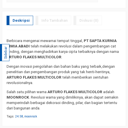
Deskripsi
Info Tambahan
Diskusi (0)
Berbicara mengenai mewarnai tempat tinggal,
PT SAPTA KURNIA
KIMIA ABADI
telah melakukan revolusi dalam pengembangan cat
Sidebar
dinding, dengan menghadirkan karya cipta terbaiknya dengan nama
ARTURO FLAKES MULTICOLOR
.
Dengan inovasi pengolahan dan bahan baku yang terbaik,dengan
penelitian dan pengembangan produk yang tak henti-hentinya,
ARTURO FLAKES MULTICOLOR
telah memberikan sentuhan
revolusionalnya.
Salah satu pilihan warna
ARTURO FLAKES MULTICOLOR
adalah
MOONROCK
. Revolusi warna yang dimilikinya, akan dapat semakin
memperindah berbagai dekorasi dinding, pilar, dan bagian tertentu
dari bangunan anda.
Tags:
24.58
,
moonrock