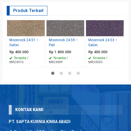
Produk Terkait
M
K
R
Moonrock 24.51 –
Moonrock 24.59 –
Moonrock 24.53 –
Galon
Pail
Galon
M
Rp 400.000
Rp 1.800.000
Rp 400.000
Tersedia
/
Tersedia
/
Tersedia
/
MR2451G
MR2459P
MR2453G
KONTAK KAMI
PT. SAPTA KURNIA KIMIA ABADI