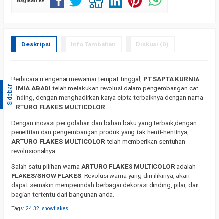
Bagikan ke
Deskripsi
Info Tambahan
Diskusi (0)
Berbicara mengenai mewarnai tempat tinggal,
PT SAPTA KURNIA
Sidebar
KIMIA ABADI
telah melakukan revolusi dalam pengembangan cat
dinding, dengan menghadirkan karya cipta terbaiknya dengan nama
ARTURO FLAKES MULTICOLOR
.
Dengan inovasi pengolahan dan bahan baku yang terbaik,dengan
penelitian dan pengembangan produk yang tak henti-hentinya,
ARTURO FLAKES MULTICOLOR
telah memberikan sentuhan
revolusionalnya.
Salah satu pilihan warna
ARTURO FLAKES MULTICOLOR
adalah
FLAKES/SNOW FLAKES
. Revolusi warna yang dimilikinya, akan
dapat semakin memperindah berbagai dekorasi dinding, pilar, dan
bagian tertentu dari bangunan anda.
Tags:
24.32
,
snowflakes