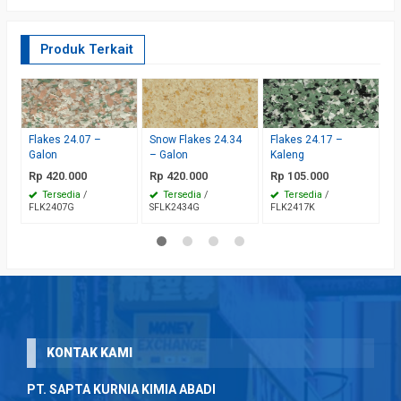
Produk Terkait
Fl
R
Flakes 24.07 –
Snow Flakes 24.34
Flakes 24.17 –
F
Galon
– Galon
Kaleng
Rp 420.000
Rp 420.000
Rp 105.000
Tersedia
/
Tersedia
/
Tersedia
/
FLK2407G
SFLK2434G
FLK2417K
KONTAK KAMI
PT. SAPTA KURNIA KIMIA ABADI