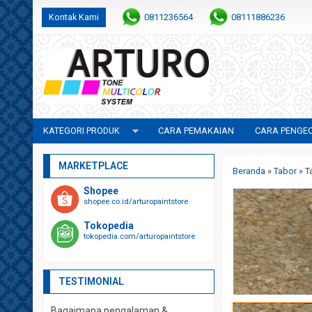
Kontak Kami
0811236564
08111886236
KATEGORI PRODUK
CARA PEMAKAIAN
CARA PENGE
MARKETPLACE
Beranda
»
Tabor
»
T
Shopee
shopee.co.id/arturopaintstore
Tokopedia
tokopedia.com/arturopaintstore
TESTIMONIAL
Bagaimana pengalaman &