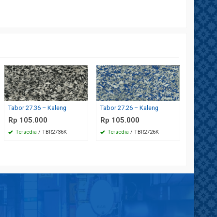
Tabor 27.
Rp 1.6
Tersed
Tabor 27.36 – Kaleng
Tabor 27.26 – Kaleng
Rp 105.000
Rp 105.000
Tersedia
/ TBR2736K
Tersedia
/ TBR2726K