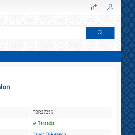
alon
TBR2725G
Tersedia
Tabor
,
TBR-Galon