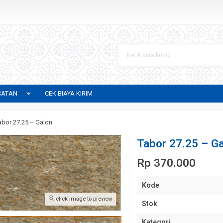
CATAN
CEK BIAYA KIRIM
abor 27.25 – Galon
Tabor 27.25 – G
Rp 370.000
Kode
click image to preview
Stok
Kategori