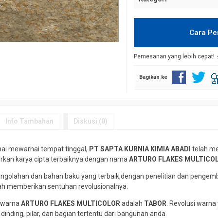
Cara P
Pemesanan yang lebih cepat!
Bagikan ke
Info Tambahan
Diskusi (0)
ai mewarnai tempat tinggal,
PT SAPTA KURNIA KIMIA ABADI
telah me
kan karya cipta terbaiknya dengan nama
ARTURO FLAKES MULTICO
engolahan dan bahan baku yang terbaik,dengan penelitian dan pengemb
ah memberikan sentuhan revolusionalnya.
n warna
ARTURO FLAKES MULTICOLOR
adalah
TABOR
. Revolusi warn
dinding, pilar, dan bagian tertentu dari bangunan anda.