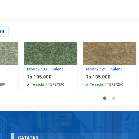
it
Tabor 27.33 – Kaleng
Tabor 27.25 – Kaleng
Rp 105.000
Rp 105.000
28P
Tersedia
/ TBR2733K
Tersedia
/ TBR2725K
CATATAN