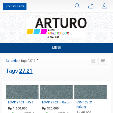
Kontak Kami
MENU
Beranda
»
Tags "27.21"
Tags
27.21
ESMP 27.21 – Pail
ESMP 27.21 – Galon
ESMP 27.21 –
Kaleng
Rp 1.600.000
Rp 370.000
Rp 95.000