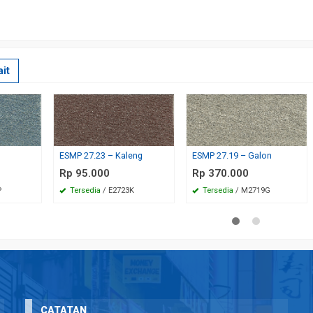
it
ESMP 27.23 – Kaleng
ESMP 27.19 – Galon
Rp 95.000
Rp 370.000
P
Tersedia
/ E2723K
Tersedia
/ M2719G
CATATAN