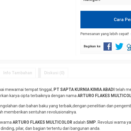
Cara P
Pemesanan yang lebih cepat!
Bagikan ke
Info Tambahan
Diskusi (0)
ai mewarnai tempat tinggal,
PT SAPTA KURNIA KIMIA ABADI
telah me
kan karya cipta terbaiknya dengan nama
ARTURO FLAKES MULTICO
engolahan dan bahan baku yang terbaik,dengan penelitian dan pengemb
ah memberikan sentuhan revolusionalnya.
n warna
ARTURO FLAKES MULTICOLOR
adalah
SMP
. Revolusi warna y
dinding, pilar, dan bagian tertentu dari bangunan anda.