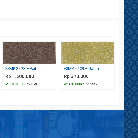
ESMP27.
Rp 370
Tersed
ESMP 27.23 – Pail
ESMP 27.09 – Galon
Rp 1.600.000
Rp 370.000
Tersedia
/ E2723P
Tersedia
/ S2709G