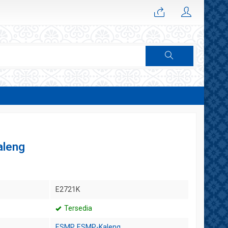
aleng
E2721K
Tersedia
ESMP
,
ESMP-Kaleng