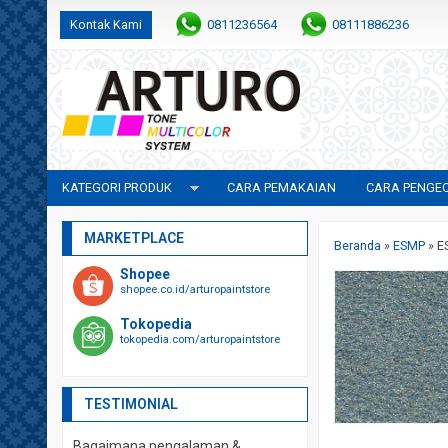
Kontak Kami
0811236564
08111886236
KATEGORI PRODUK
CARA PEMAKAIAN
CARA PENGE
MARKETPLACE
Beranda
»
ESMP
»
E
Shopee
shopee.co.id/arturopaintstore
Tokopedia
tokopedia.com/arturopaintstore
TESTIMONIAL
Bagaimana pengalaman &