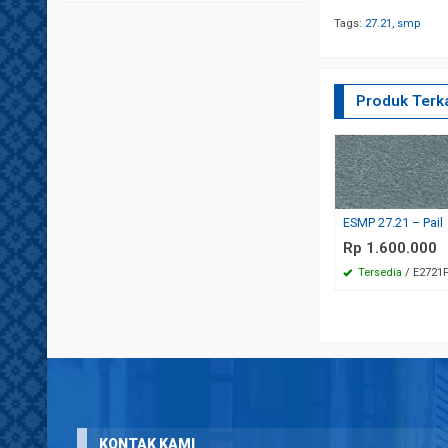
Tags:
27.21
,
smp
Produk Terka
ESMP 27.21 – Pail
Rp 1.600.000
Tersedia
/ E2721
KONTAK KAMI