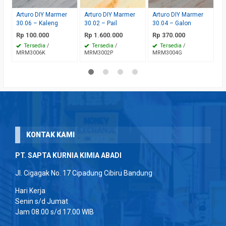
Arturo DIY Marmer
Arturo DIY Marmer
Arturo DIY Marmer
30.06 – Kaleng
30.02 – Pail
30.04 – Galon
Rp 100.000
Rp 1.600.000
Rp 370.000
Tersedia
/
Tersedia
/
Tersedia
/
MRM3006K
MRM3002P
MRM3004G
KONTAK KAMI
PT. SAPTA KURNIA KIMIA ABADI
Jl. Cigagak No. 17 Cipadung Cibiru Bandung
Hari Kerja
Senin s/d Jumat
Jam 08.00 s/d 17.00 WIB