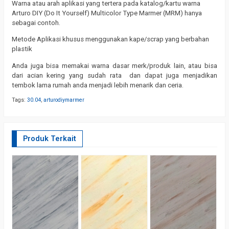
Warna atau arah aplikasi yang tertera pada katalog/kartu warna
Arturo DIY (Do It Yourself) Multicolor Type Marmer (MRM) hanya
sebagai contoh.
Metode Aplikasi khusus menggunakan kape/scrap yang berbahan
plastik
Anda juga bisa memakai warna dasar merk/produk lain, atau bisa
dari acian kering yang sudah rata dan dapat juga menjadikan
tembok lama rumah anda menjadi lebih menarik dan ceria.
Tags:
30.04
,
arturodiymarmer
Produk Terkait
A
30
R
M