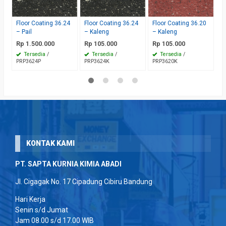
–
R
Floor Coating 36.24
Floor Coating 36.24
Floor Coating 36.20
P
– Pail
– Kaleng
– Kaleng
Rp 1.500.000
Rp 105.000
Rp 105.000
Tersedia
/
Tersedia
/
Tersedia
/
PRP3624P
PRP3624K
PRP3620K
KONTAK KAMI
PT. SAPTA KURNIA KIMIA ABADI
Jl. Cigagak No. 17 Cipadung Cibiru Bandung
Hari Kerja
Senin s/d Jumat
Jam 08.00 s/d 17.00 WIB