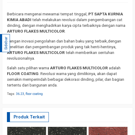
Berbicara mengenai mewarnai tempat tinggal,
PT SAPTA KURNIA
KIMIA ABADI
telah melakukan revolusi dalam pengembangan cat
dinding, dengan menghadirkan karya cipta terbaiknya dengan nama
ARTURO FLAKES MULTICOLOR
.
Sidebar
Dengan inovasi pengolahan dan bahan baku yang terbaik,dengan
penelitian dan pengembangan produk yang tak henti-hentinya,
ARTURO FLAKES MULTICOLOR
telah memberikan sentuhan
revolusionalnya.
Salah satu pilihan warna
ARTURO FLAKES MULTICOLOR
adalah
FLOOR COATING
. Revolusi warna yang dimilikinya, akan dapat
semakin memperindah berbagai dekorasi dinding, pilar, dan bagian
tertentu dari bangunan anda.
Tags:
36.23
,
floor coating
Produk Terkait
F