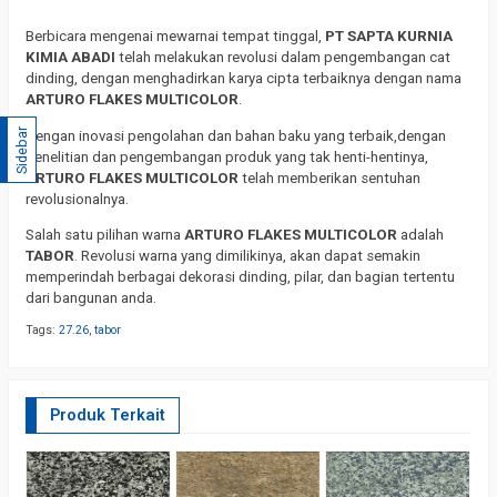
Berbicara mengenai mewarnai tempat tinggal,
PT SAPTA KURNIA
KIMIA ABADI
telah melakukan revolusi dalam pengembangan cat
dinding, dengan menghadirkan karya cipta terbaiknya dengan nama
ARTURO FLAKES MULTICOLOR
.
Sidebar
Dengan inovasi pengolahan dan bahan baku yang terbaik,dengan
penelitian dan pengembangan produk yang tak henti-hentinya,
ARTURO FLAKES MULTICOLOR
telah memberikan sentuhan
revolusionalnya.
Salah satu pilihan warna
ARTURO FLAKES MULTICOLOR
adalah
TABOR
. Revolusi warna yang dimilikinya, akan dapat semakin
memperindah berbagai dekorasi dinding, pilar, dan bagian tertentu
dari bangunan anda.
Tags:
27.26
,
tabor
Produk Terkait
Ta
R