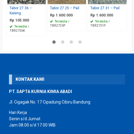
Tabor 27.36 –
Tabor 27.25 – Pail
Tabor 27.31 – Pail
T
Kaleng
Rp 1.600.000
Rp 1.600.000
Rp 105.000
Tersedia
/
Tersedia
/
TBR2725P
TBR2731P
Tersedia
/
TBR2736K
KONTAK KAMI
PT. SAPTA KURNIA KIMIA ABADI
Jl. Cigagak No. 17 Cipadung Cibiru Bandung
Hari Kerja
Senin s/d Jumat
Jam 08.00 s/d 17.00 WIB