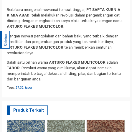
Berbicara mengenai mewarnai tempat tinggal,
PT SAPTA KURNIA
KIMIA ABADI
telah melakukan revolusi dalam pengembangan cat
dinding, dengan menghadirkan karya cipta terbaiknya dengan nama
ARTURO FLAKES MULTICOLOR
.
Sidebar
Dengan inovasi pengolahan dan bahan baku yang terbaik,dengan
penelitian dan pengembangan produk yang tak henti-hentinya,
ARTURO FLAKES MULTICOLOR
telah memberikan sentuhan
revolusionalnya.
Salah satu pilihan warna
ARTURO FLAKES MULTICOLOR
adalah
TABOR
. Revolusi warna yang dimilikinya, akan dapat semakin
memperindah berbagai dekorasi dinding, pilar, dan bagian tertentu
dari bangunan anda.
Tags:
27.32
,
tabor
Produk Terkait
T
R