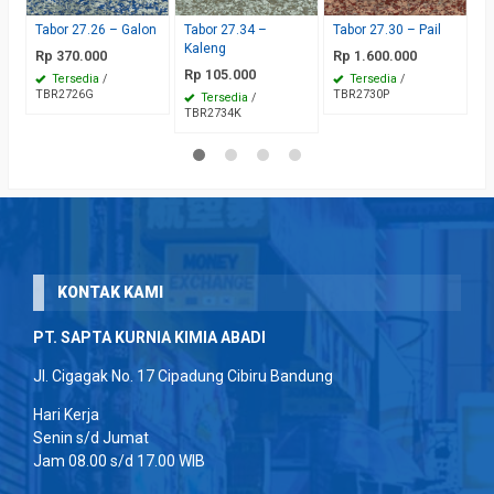
Tabor 27.26 – Galon
Tabor 27.34 –
Tabor 27.30 – Pail
T
Kaleng
Rp 370.000
Rp 1.600.000
Rp 105.000
Tersedia
/
Tersedia
/
TBR2726G
TBR2730P
Tersedia
/
TBR2734K
KONTAK KAMI
PT. SAPTA KURNIA KIMIA ABADI
Jl. Cigagak No. 17 Cipadung Cibiru Bandung
Hari Kerja
Senin s/d Jumat
Jam 08.00 s/d 17.00 WIB